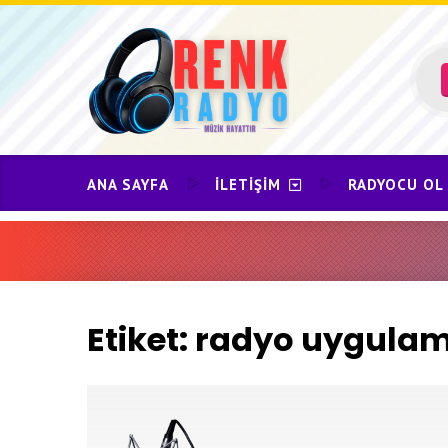
Skip
to
content
ANA SAYFA
İLETIŞIM
RADYOCU OL
Etiket:
radyo uygulama