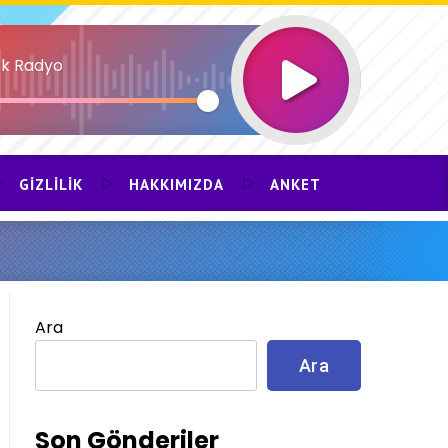
k Radyo
GIZLILIK
HAKKIMIZDA
ANKET
Ara
Ara
Son Gönderiler