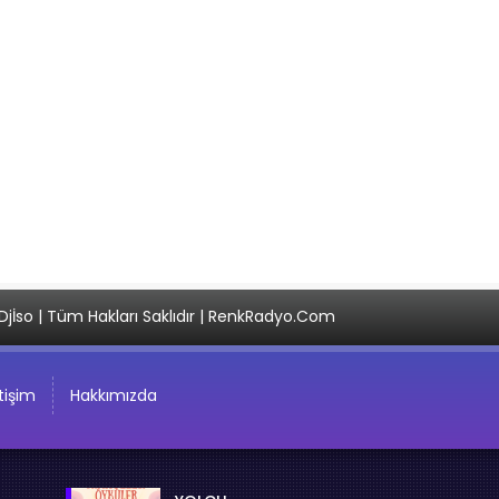
Djİso | Tüm Hakları Saklıdır | RenkRadyo.Com
etişim
Hakkımızda