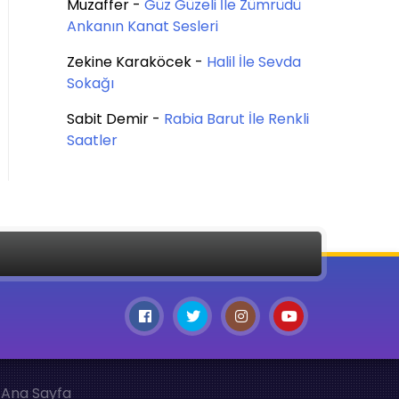
Muzaffer
-
Güz Güzeli İle Zümrüdü
Ankanın Kanat Sesleri
Zekine Karaköcek
-
Halil İle Sevda
Sokağı
Sabit Demir
-
Rabia Barut İle Renkli
Saatler
Ana Sayfa