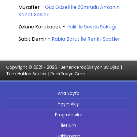
Muzaffer
-
Güz Güzeli İle Zümrüdü Ankanın
Kanat Sesleri
Zekine Karaköcek
-
Halil İle Sevda Sokağı
Sabit Demir
-
Rabia Barut İle Renkli Saatler
Copyright © 2021 ~ 2026 | Jenerik Prodüksiyon By Djİso |
Tüm Hakları Saklıdır | RenkRadyo.Com
Ana Sayfa
Yayın Akışı
Programcılar
İletişim
Hakkımızda