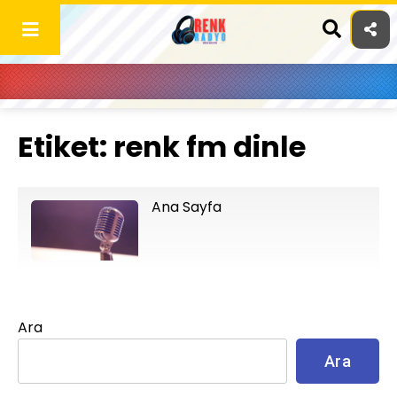
Skip
to
content
Etiket:
renk fm dinle
Ana Sayfa
Ara
Ara