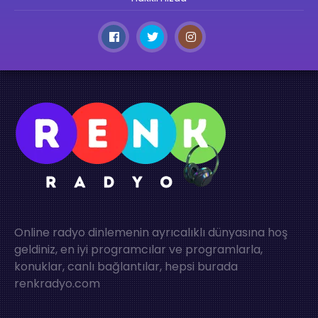
Online radyo dinlemenin ayrıcalıklı dünyasına hoş
geldiniz, en iyi programcılar ve programlarla,
konuklar, canlı bağlantılar, hepsi burada
renkradyo.com