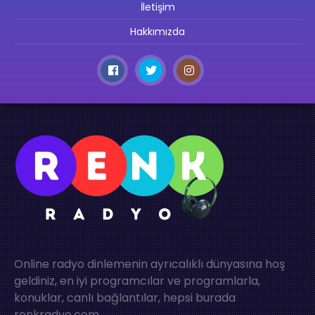
İletişim
Hakkımızda
Online radyo dinlemenin ayrıcalıklı dünyasına hoş
geldiniz, en iyi programcılar ve programlarla,
konuklar, canlı bağlantılar, hepsi burada
renkradyo.com