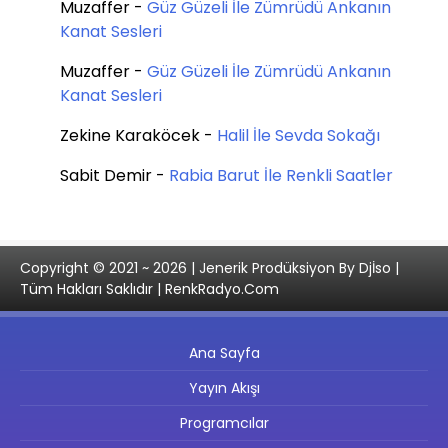
Muzaffer
-
Güz Güzeli İle Zümrüdü Ankanın
Kanat Sesleri
Muzaffer
-
Güz Güzeli İle Zümrüdü Ankanın
Kanat Sesleri
Zekine Karaköcek
-
Halil İle Sevda Sokağı
Sabit Demir
-
Rabia Barut İle Renkli Saatler
Copyright © 2021 ~ 2026 | Jenerik Prodüksiyon By Djİso |
Tüm Hakları Saklıdır | RenkRadyo.Com
Ana Sayfa
Yayın Akışı
Programcılar