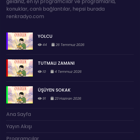
geldiniz, en iyi programcılar ve programlarla,
konuklar, canlı bağlantılar, hepsi burada
renkradyo.com
YOLCU
44
26 Temmuz 2026
TUTMALI ZAMANI
10
4 Temmuz 2026
ÜŞÜYEN SOKAK
91
23 Haziran 2026
Ana Sayfa
Yayın Akışı
Programcılar