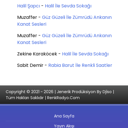
Halil Şapcı
-
Halil İle Sevda Sokağı
Muzaffer
-
Güz Güzeli İle Zümrüdü Ankanın
Kanat Sesleri
Muzaffer
-
Güz Güzeli İle Zümrüdü Ankanın
Kanat Sesleri
Zekine Karaköcek
-
Halil İle Sevda Sokağı
Sabit Demir
-
Rabia Barut İle Renkli Saatler
Copyright © 2021 ~ 2026 | Jenerik Prodüksiyon By Djİso |
Tüm Hakları Saklıdır | RenkRadyo.Com
Ana Sayfa
Yayın Akışı