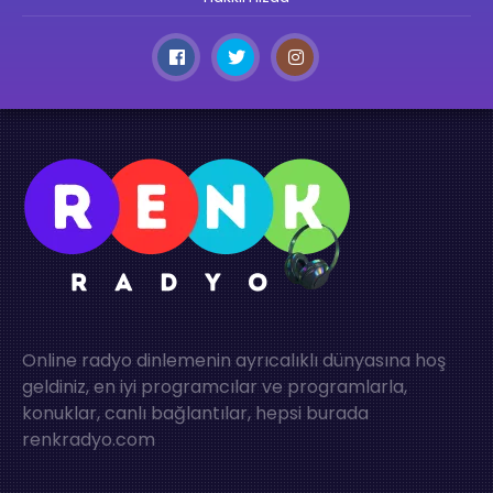
Online radyo dinlemenin ayrıcalıklı dünyasına hoş
geldiniz, en iyi programcılar ve programlarla,
konuklar, canlı bağlantılar, hepsi burada
renkradyo.com