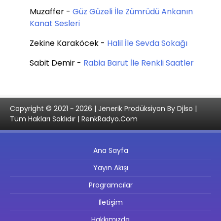
Muzaffer
-
Güz Güzeli İle Zümrüdü Ankanın
Kanat Sesleri
Zekine Karaköcek
-
Halil İle Sevda Sokağı
Sabit Demir
-
Rabia Barut İle Renkli Saatler
Copyright © 2021 ~ 2026 | Jenerik Prodüksiyon By Djİso |
Tüm Hakları Saklıdır | RenkRadyo.Com
Ana Sayfa
Yayın Akışı
Programcılar
İletişim
Hakkımızda