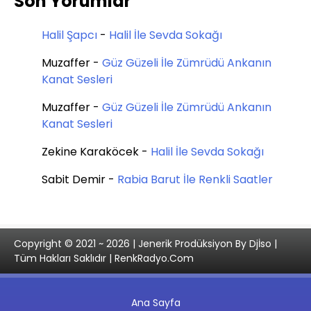
Son Yorumlar
Halil Şapcı
-
Halil İle Sevda Sokağı
Muzaffer
-
Güz Güzeli İle Zümrüdü Ankanın
Kanat Sesleri
Muzaffer
-
Güz Güzeli İle Zümrüdü Ankanın
Kanat Sesleri
Zekine Karaköcek
-
Halil İle Sevda Sokağı
Sabit Demir
-
Rabia Barut İle Renkli Saatler
Copyright © 2021 ~ 2026 | Jenerik Prodüksiyon By Djİso |
Tüm Hakları Saklıdır | RenkRadyo.Com
Ana Sayfa