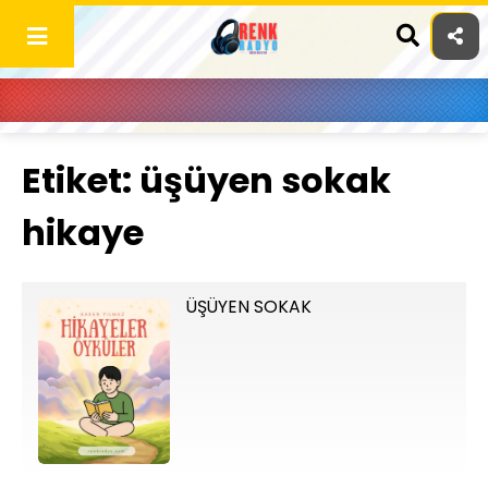
Skip
to
content
Etiket:
üşüyen sokak
hikaye
ÜŞÜYEN SOKAK