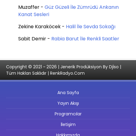
Muzaffer
-
Güz Güzeli İle Zümrüdü Ankanın
Kanat Sesleri
Zekine Karaköcek
-
Halil İle Sevda Sokağı
Sabit Demir
-
Rabia Barut İle Renkli Saatler
Copyright © 2021 ~ 2026 | Jenerik Prodüksiyon By Djİso |
Tüm Hakları Saklıdır | RenkRadyo.Com
Ana Sayfa
Yayın Akışı
Programcılar
İletişim
Hakkımızda