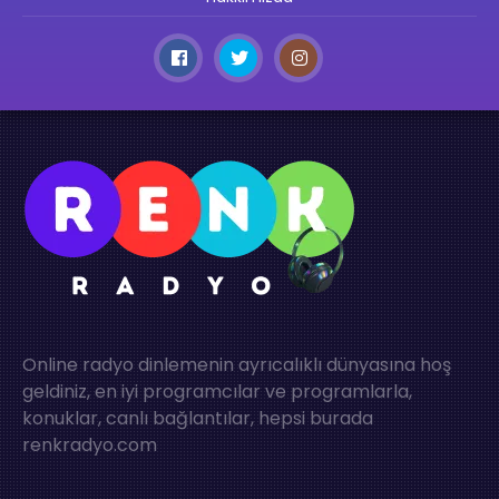
Online radyo dinlemenin ayrıcalıklı dünyasına hoş
geldiniz, en iyi programcılar ve programlarla,
konuklar, canlı bağlantılar, hepsi burada
renkradyo.com