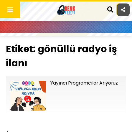
Skip
to
content
Etiket:
gönüllü radyo iş
ilanı
Yayıncı Programcılar Arıyoruz