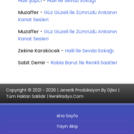
Halil Şapcı
-
Halil İle Sevda Sokağı
Muzaffer
-
Güz Güzeli İle Zümrüdü Ankanın
Kanat Sesleri
Muzaffer
-
Güz Güzeli İle Zümrüdü Ankanın
Kanat Sesleri
Zekine Karaköcek
-
Halil İle Sevda Sokağı
Sabit Demir
-
Rabia Barut İle Renkli Saatler
Copyright © 2021 ~ 2026 | Jenerik Prodüksiyon By Djİso |
Tüm Hakları Saklıdır | RenkRadyo.Com
Ana Sayfa
Yayın Akışı