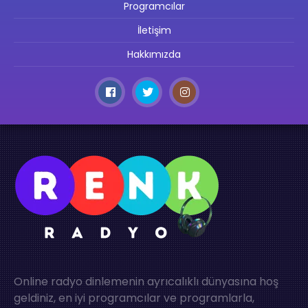
Programcılar
İletişim
Hakkımızda
Online radyo dinlemenin ayrıcalıklı dünyasına hoş
geldiniz, en iyi programcılar ve programlarla,