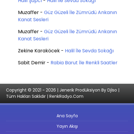
Halil Şapcı
-
Halil İle Sevda Sokağı
Muzaffer
-
Güz Güzeli İle Zümrüdü Ankanın
Kanat Sesleri
Muzaffer
-
Güz Güzeli İle Zümrüdü Ankanın
Kanat Sesleri
Zekine Karaköcek
-
Halil İle Sevda Sokağı
Sabit Demir
-
Rabia Barut İle Renkli Saatler
Copyright © 2021 ~ 2026 | Jenerik Prodüksiyon By Djİso |
Tüm Hakları Saklıdır | RenkRadyo.Com
Ana Sayfa
Yayın Akışı