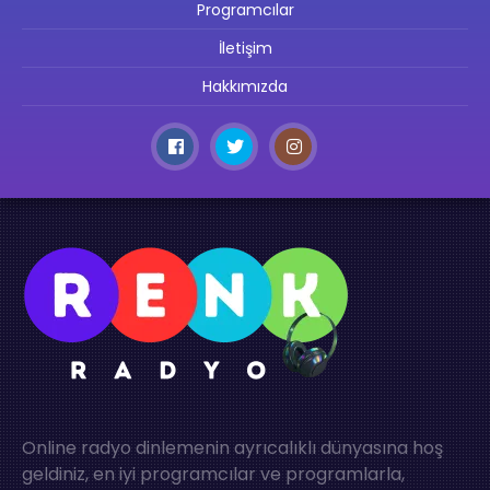
Programcılar
İletişim
Hakkımızda
Online radyo dinlemenin ayrıcalıklı dünyasına hoş
geldiniz, en iyi programcılar ve programlarla,