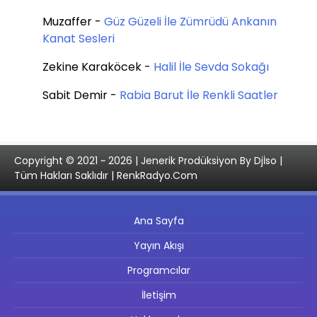
Muzaffer
-
Güz Güzeli İle Zümrüdü Ankanın
Kanat Sesleri
Zekine Karaköcek
-
Halil İle Sevda Sokağı
Sabit Demir
-
Rabia Barut İle Renkli Saatler
Copyright © 2021 ~ 2026 | Jenerik Prodüksiyon By Djİso |
Tüm Hakları Saklıdır | RenkRadyo.Com
Ana Sayfa
Yayın Akışı
Programcılar
İletişim