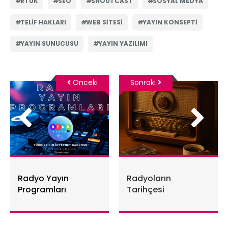
RTÜK
SEO
SHOUTCAST
SOSYAL MEDYA
TELIF HAKLARI
WEB SITESI
YAYIN KONSEPTI
YAYIN SUNUCUSU
YAYIN YAZILIMI
Önceki
Sonraki
Radyo Yayın
Radyoların
Programları
Tarihçesi