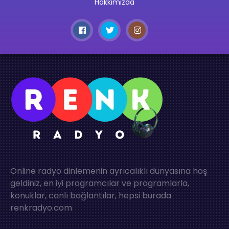
Hakkımızda
Online radyo dinlemenin ayrıcalıklı dünyasına hoş
geldiniz, en iyi programcılar ve programlarla,
konuklar, canlı bağlantılar, hepsi burada
renkradyo.com