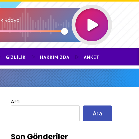
k Radyo
GIZLILIK
HAKKIMIZDA
ANKET
Ara
Ara
Son Gönderiler