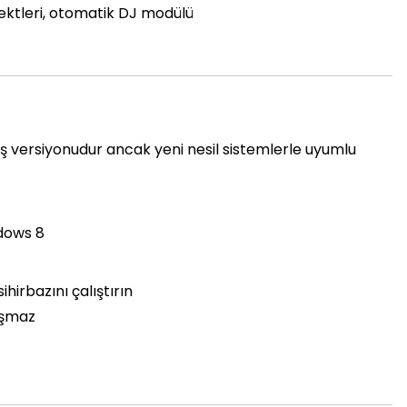
fektleri, otomatik DJ modülü
ş versiyonudur ancak yeni nesil sistemlerle uyumlu
dows 8
ihirbazını çalıştırın
ışmaz