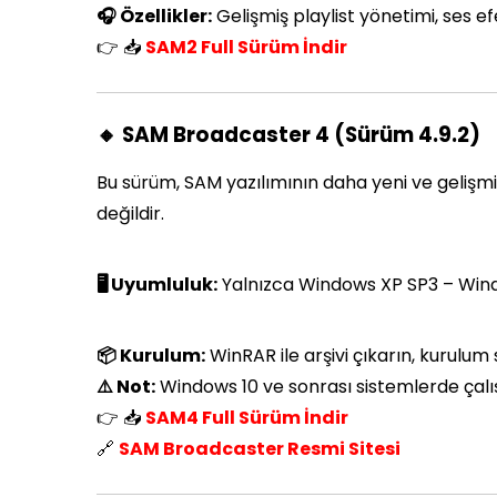
🎧 Özellikler:
Gelişmiş playlist yönetimi, ses e
👉 📥
SAM2 Full Sürüm İndir
🔸 SAM Broadcaster 4 (Sürüm 4.9.2)
Bu sürüm, SAM yazılımının daha yeni ve gelişmi
değildir.
🖥️ Uyumluluk:
Yalnızca Windows XP SP3 – Win
📦 Kurulum:
WinRAR ile arşivi çıkarın, kurulum s
⚠️ Not:
Windows 10 ve sonrası sistemlerde çal
👉 📥
SAM4 Full Sürüm İndir
🔗
SAM Broadcaster Resmi Sitesi