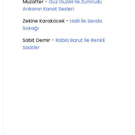
Muzaffer
-
Güz Güzeli İle Zümrüdü
Ankanın Kanat Sesleri
Zekine Karaköcek
-
Halil İle Sevda
Sokağı
Sabit Demir
-
Rabia Barut İle Renkli
Saatler