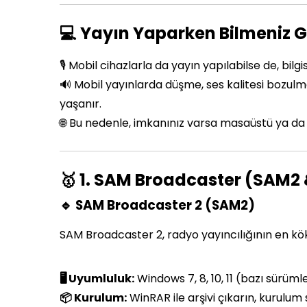
💻 Yayın Yaparken Bilmeniz 
🎙️ Mobil cihazlarla da yayın yapılabilse de, bi
🔊 Mobil yayınlarda düşme, ses kalitesi bozulma
yaşanır.
🌐 Bu nedenle, imkanınız varsa masaüstü ya da d
🥇 1. SAM Broadcaster (SAM2
🔹 SAM Broadcaster 2 (SAM2)
SAM Broadcaster 2, radyo yayıncılığının en kökl
🖥️ Uyumluluk:
Windows 7, 8, 10, 11 (bazı sürümle
📦 Kurulum:
WinRAR ile arşivi çıkarın, kurulum 