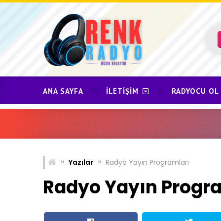
Skip
to
content
ANA SAYFA
İLETIŞIM
RADYOCU OL
»
»
Yazılar
Radyo Yayın Programları
Radyo Yayın Progr