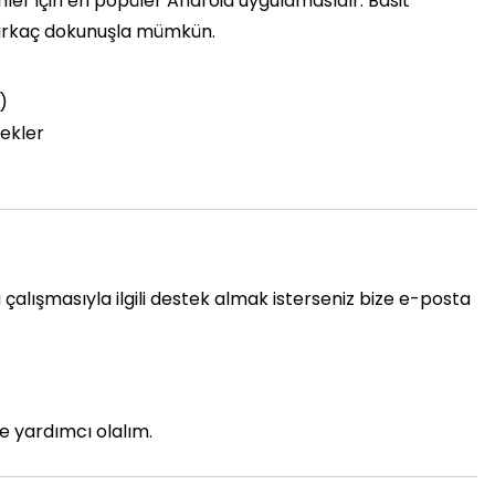
ler için en popüler Android uygulamasıdır. Basit
birkaç dokunuşla mümkün.
)
ekler
çalışmasıyla ilgili destek almak isterseniz bize e-posta
de yardımcı olalım.