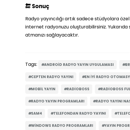
🔚 Sonuç
Radyo yayıncılığı artık sadece stüdyolara özel d
internet radyonuzu oluşturabilirsiniz. Yukarı
atmanızı sağlayacaktır.
Tags:
ANDROID RADYO YAYIN UYGULAMASI
BR
CEPTEN RADYO YAYINI
EN IYI RADYO OTOMAS
MOBIL YAYIN
RADIOBOSS
RADIOBOSS FUL
RADYO YAYIN PROGRAMLARI
RADYO YAYINI NAS
SAM4
TELEFONDAN RADYO YAYINI
TELEF
WINDOWS RADYO PROGRAMLARI
YAYIN PROGR